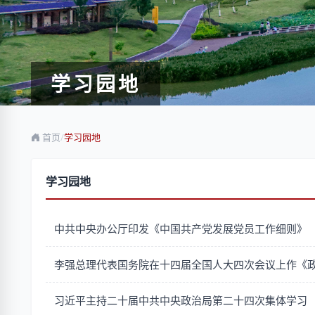
学习园地
首页
/
学习园地
学习园地
中共中央办公厅印发《中国共产党发展党员工作细则》
李强总理代表国务院在十四届全国人大四次会议上作《
习近平主持二十届中共中央政治局第二十四次集体学习