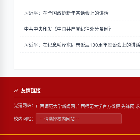
习近平：在全国政协新年茶话会上的讲话
中共中央印发《中国共产党纪律处分条例》
习近平：在纪念毛泽东同志诞辰130周年座谈会上的讲
友情链接
党建网站：
广西师范大学新闻网
广西师范大学官方微博
先锋网
求
校内网站：