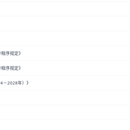
》
作程序规定》
作程序规定》
－2028年）》