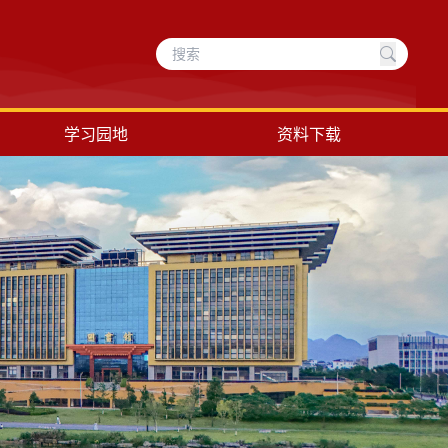
学习园地
资料下载