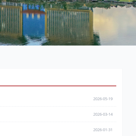
2026-05-19
2026-03-14
2026-01-31