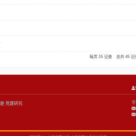
话
每页
15
记录
总共
45
记
是
党建研究